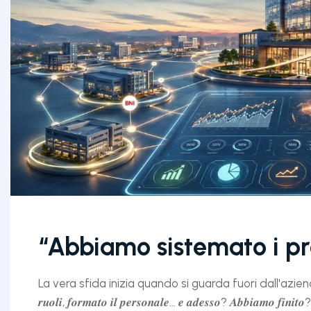
“Abbiamo sistemato i pr
La vera sfida inizia quando si guarda fuori dall'azienda. ➡️ "𝑺𝒂𝒓𝒂, 𝒂
𝒓𝒖𝒐𝒍𝒊, 𝒇𝒐𝒓𝒎𝒂𝒕𝒐 𝒊𝒍 𝒑𝒆𝒓𝒔𝒐𝒏𝒂𝒍𝒆… 𝒆 𝒂𝒅𝒆𝒔𝒔𝒐? 𝑨𝒃𝒃𝒊