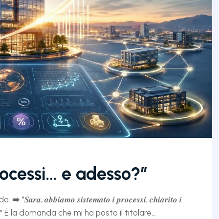
ocessi… e adesso?”
𝒃𝒊𝒂𝒎𝒐 𝒔𝒊𝒔𝒕𝒆𝒎𝒂𝒕𝒐 𝒊 𝒑𝒓𝒐𝒄𝒆𝒔𝒔𝒊, 𝒄𝒉𝒊𝒂𝒓𝒊𝒕𝒐 𝒊
𝒎𝒐 𝒇𝒊𝒏𝒊𝒕𝒐?" È la domanda che mi ha posto il titolare...