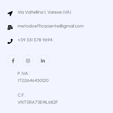
Via Valtellina 1, Varese (VA)
metodoefficaciente@gmail.com
+39 331 578 9694
P. IVA :
IT02646430120
C.F. :
VNTSRA73E41L682F