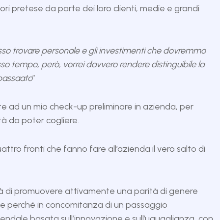
 pretese da parte dei loro clienti, medie e grandi
so trovare personale e gli investimenti che dovremmo
so tempo, però, vorrei davvero rendere distinguibile la
 passaato
”
te ad un mio check-up preliminare in azienda, per
ità da poter cogliere.
tro fronti che fanno fare all’azienda il vero salto di
tà di promuovere attivamente una parità di genere
 che perché in concomitanza di un passaggio
iendale basata sull’innovazione e sull’uguaglianza, con