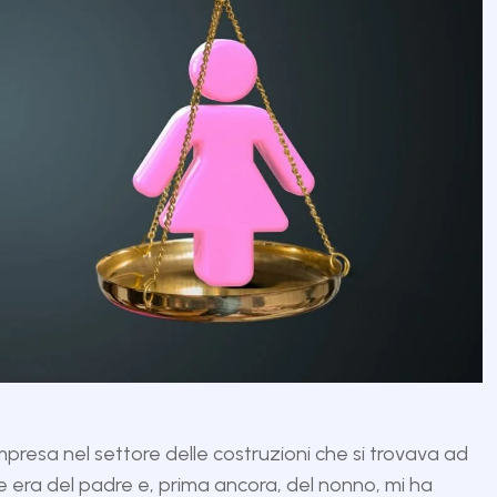
mpresa nel settore delle costruzioni che si trovava ad
e era del padre e, prima ancora, del nonno, mi ha