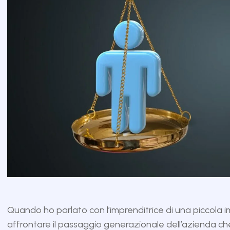
Quando ho parlato con l’imprenditrice di una piccola i
affrontare il passaggio generazionale dell’azienda ch