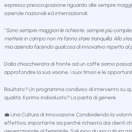
espresso preoccupazione riguardo alle sempre maggiori
aziende nazionali ed internazionali.
“
Sono sempre maggiori le richieste, sempre più comples
mettere in campo non mi fanno stare tranquilla. Allo stes
mia azienda facendo qualcosa di innovativo rispetto al
Dalla chiacchierata di fronte ad un caffè siamo passa
approfondire la sua visione, i suoi timori e le opportun
Risultato? Un programma condiviso di intervento su quat
qualità. Il primo individuato? La parità di genere.
💼 Una Cultura di Innovazione Condividendo la volon
effettiva, importante sia perché richiesta dai clienti
generazionale al femminile. Sviluppo di una cultura az