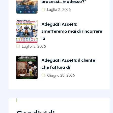
processi… e adesso?”
Luglio 31, 2026
Adeguati Assetti:
smetteremo mai di rincorrere
la
Luglio 12, 2026
Adeguati Assetti: il cliente
che fattura di
Giugno 28, 2026